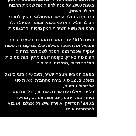
בשנת 2000 על מנת להפיח את שממת תרבות
הבילוי בעמק,
כבר מההתחלה הפאב המיתולוגי נהפך למרכז
הבילוי הלילי המרכזי בעמק ובצפון כשעל דגלו
חרט את נושא השירות,המקצועיות והרבגווניות.
בשנת 2010 עבר המקום מהפכה כשעבר קומה
והכפיל את היצע הפעילות שלו עם קומת הופעות
ענקית שכבר מזמן הפכה לשם דבר בתחום
ההופעות בארץ, בקומה זו גם מתקיימות מסיבות
בת/בר מצוה ,מסיבות ואירועים.
בפאב תמצאו מטבח עשיר, מעל 170 סוגי סינגל
מאלטים, 32 סוגי בירה מהחבית ומאות סוגי
אלכוהול נוספים,
כל יום אצלנו עם אווירה אחרת , וכל יום הוא
מיוחד בפני עצמו, עם צוות אנרגטי, מוזיקה
בטאצ׳ המדוייק ואווירה שיש רק אצלנו, אז בואו
להתמרזח איתנו
מיקום