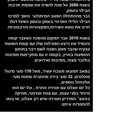
בשנת 2000 על מנת להפיח את שממת תרבות
הבילוי בעמק,
כבר מההתחלה הפאב המיתולוגי נהפך למרכז
הבילוי הלילי המרכזי בעמק ובצפון כשעל דגלו
חרט את נושא השירות,המקצועיות והרבגווניות.
בשנת 2010 עבר המקום מהפכה כשעבר קומה
והכפיל את היצע הפעילות שלו עם קומת הופעות
ענקית שכבר מזמן הפכה לשם דבר בתחום
ההופעות בארץ, בקומה זו גם מתקיימות מסיבות
בת/בר מצוה ,מסיבות ואירועים.
בפאב תמצאו מטבח עשיר, מעל 170 סוגי סינגל
מאלטים, 32 סוגי בירה מהחבית ומאות סוגי
אלכוהול נוספים,
כל יום אצלנו עם אווירה אחרת , וכל יום הוא
מיוחד בפני עצמו, עם צוות אנרגטי, מוזיקה
בטאצ׳ המדוייק ואווירה שיש רק אצלנו, אז בואו
להתמרזח איתנו
מיקום