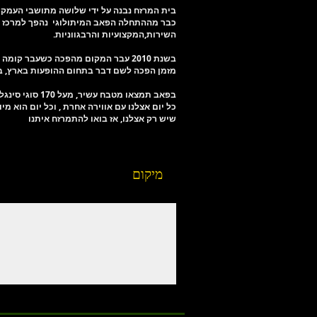
בית המרזח נבנה על ידי שלושה מתושבי העמק בשנת 2000 על מנת להפיח את שממת תרבות ה
כבר מההתחלה הפאב המיתולוגי נהפך למרכז הב
השירות,המקצועיות והרבגווניות.
בשנת 2010 עבר המקום מהפכה כשעבר ק
מזמן הפכה לשם דבר בתחום ההופעות בארץ, בק
בפאב תמצאו מטבח עשיר, מעל 170 סוגי סינגל מאלטים, 32 סוגי בירה מהחבית ומאות סוגי אלכוהול נוספים,
כל יום אצלנו עם אווירה אחרת , וכל יום הוא מי
שיש רק אצלנו, אז בואו להתמרזח איתנו
מיקום