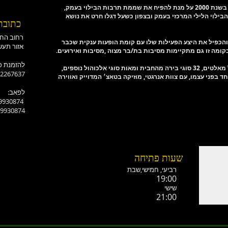
בילוי בעמק,
ילוי הלילי המרכזי בעמק ובצפון כשעל דגלו חרט את נושא
כתובת
רחוב החורש-אלונים
ומה והכפיל את היצע הפעילות שלו עם קומת הופעות ענקית שכבר
אזור תעשייה רמת ישי
ומה זו גם מתקיימות מסיבות בת/בר מצוה ,מסיבות ואירועים.
:להזמנת כ
-2267637
וחד בפני עצמו, עם צוות אנרגטי, מוזיקה בטאצ׳ המדוייק ואווירה
:לפאב
-9930874
-9930874
שעות פתיחה
רביעי, חמישי,ש
בת
19:00
שישי
21:00