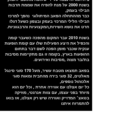
בשנת 2000 על מנת להפיח את שממת תרבות
הבילוי בעמק,
כבר מההתחלה הפאב המיתולוגי נהפך למרכז
הבילוי הלילי המרכזי בעמק ובצפון כשעל דגלו
חרט את נושא השירות,המקצועיות והרבגווניות.
בשנת 2010 עבר המקום מהפכה כשעבר קומה
והכפיל את היצע הפעילות שלו עם קומת הופעות
ענקית שכבר מזמן הפכה לשם דבר בתחום
ההופעות בארץ, בקומה זו גם מתקיימות מסיבות
בת/בר מצוה ,מסיבות ואירועים.
בפאב תמצאו מטבח עשיר, מעל 170 סוגי סינגל
מאלטים, 32 סוגי בירה מהחבית ומאות סוגי
אלכוהול נוספים,
כל יום אצלנו עם אווירה אחרת , וכל יום הוא
מיוחד בפני עצמו, עם צוות אנרגטי, מוזיקה
בטאצ׳ המדוייק ואווירה שיש רק אצלנו, אז בואו
להתמרזח איתנו
מיקום