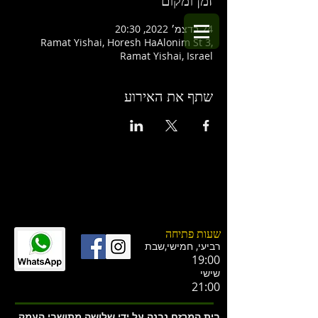
זמן ומקום
24 בדצמ׳ 2022, 20:30
Ramat Yishai, Horesh HaAlonim St 3,
Ramat Yishai, Israel
שתף את האירוע
שעות פתיחה
רביעי, חמישי,ש
בת
19:00
שישי
21:00
בית המרזח נבנה על ידי שלושה מתושבי העמק