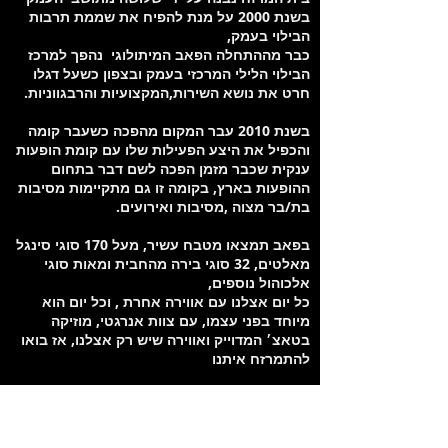
בשנת 2000 על מנת להפיח את שממת תרבות
הבילוי בעמק,
כבר מההתחלה הפאב המיתולוגי נהפך למרכז
הבילוי הלילי המרכזי בעמק ובצפון כשעל דגלו
חרט את נושא השירות,המקצועיות והרבגווניות.
בשנת 2010 עבר המקום מהפכה כשעבר קומה
והכפיל את היצע הפעילות שלו עם קומת הופעות
ענקית שכבר מזמן הפכה לשם דבר בתחום
ההופעות בארץ, בקומה זו גם מתקיימות מסיבות
בת/בר מצוה ,מסיבות ואירועים.
בפאב תמצאו מטבח עשיר, מעל 170 סוגי סינגל
מאלטים, 32 סוגי בירה מהחבית ומאות סוגי
אלכוהול נוספים,
כל יום אצלנו עם אווירה אחרת , וכל יום הוא
מיוחד בפני עצמו, עם צוות אנרגטי, מוזיקה
בטאצ׳ המדוייק ואווירה שיש רק אצלנו, אז בואו
להתמרזח איתנו
מיקום