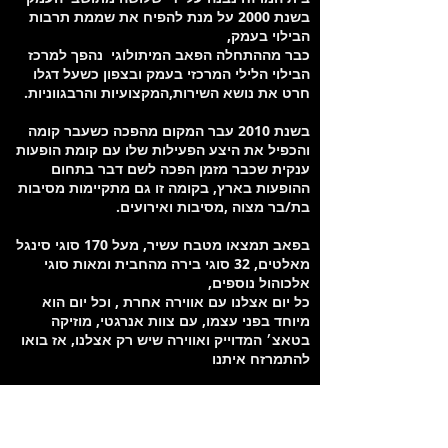
בשנת 2000 על מנת להפיח את שממת תרבות
הבילוי בעמק,
כבר מההתחלה הפאב המיתולוגי נהפך למרכז
הבילוי הלילי המרכזי בעמק ובצפון כשעל דגלו
חרט את נושא השירות,המקצועיות והרבגווניות.
בשנת 2010 עבר המקום מהפכה כשעבר קומה
והכפיל את היצע הפעילות שלו עם קומת הופעות
ענקית שכבר מזמן הפכה לשם דבר בתחום
ההופעות בארץ, בקומה זו גם מתקיימות מסיבות
בת/בר מצוה ,מסיבות ואירועים.
בפאב תמצאו מטבח עשיר, מעל 170 סוגי סינגל
מאלטים, 32 סוגי בירה מהחבית ומאות סוגי
אלכוהול נוספים,
כל יום אצלנו עם אווירה אחרת , וכל יום הוא
מיוחד בפני עצמו, עם צוות אנרגטי, מוזיקה
בטאצ׳ המדוייק ואווירה שיש רק אצלנו, אז בואו
להתמרזח איתנו
מיקום