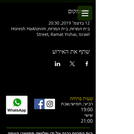
זמן ומקום
12 בדצמ׳ 2019, 20:30
בית המרזח, בית המרזח, Horesh HaAlonim
Street, Ramat Yishai, Israel
שתף את האירוע
שעות פתיחה
רביעי, חמישי,ש
בת
19:00
שישי
21:00
בית המרזח נבנה על ידי שלושה מתושבי העמק