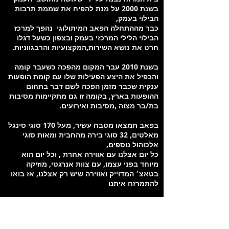
בשנת 2000 על מנת להפיח את שממת תרבות
הבילוי בעמק,
כבר מההתחלה הפאב המיתולוגי נהפך למרכז
הבילוי הלילי המרכזי בעמק ובצפון כשעל דגלו
חרט את נושא השירות,המקצועיות והרבגווניות.
בשנת 2010 עבר המקום מהפכה כשעבר קומה
והכפיל את היצע הפעילות שלו עם קומת הופעות
ענקית שכבר מזמן הפכה לשם דבר בתחום
ההופעות בארץ, בקומה זו גם מתקיימות מסיבות
בת/בר מצוה ,מסיבות ואירועים.
בפאב תמצאו מטבח עשיר, מעל 170 סוגי סינגל
מאלטים, 32 סוגי בירה מהחבית ומאות סוגי
אלכוהול נוספים,
כל יום אצלנו עם אווירה אחרת , וכל יום הוא
מיוחד בפני עצמו, עם צוות אנרגטי, מוזיקה
בטאצ׳ המדוייק ואווירה שיש רק אצלנו, אז בואו
להתמרזח איתנו
מיקום