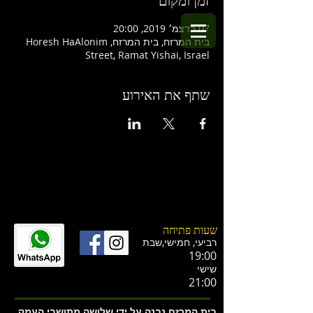
זמן ומקום
07 בדצמ׳ 2019, 20:00
בית המרזח, בית המרזח, Horesh HaAlonim
Street, Ramat Yishai, Israel
שתף את האירוע
שעות פתיחה
רביעי, חמישי,ש
בת
19:00
שישי
21:00
בית המרזח נבנה על ידי שלושה מתושבי העמק