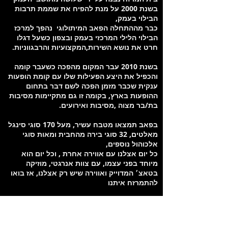
בשנת 2000 על מנת להפיח את שממת תרבות
הבילוי בעמק,
כבר מההתחלה הפאב המיתולוגי נהפך למרכז
הבילוי הלילי המרכזי בעמק ובצפון כשעל דגלו
חרט את נושא השירות,המקצועיות והרבגווניות.
בשנת 2010 עבר המקום מהפכה כשעבר קומה
והכפיל את היצע הפעילות שלו עם קומת הופעות
ענקית שכבר מזמן הפכה לשם דבר בתחום
ההופעות בארץ, בקומה זו גם מתקיימות מסיבות
בת/בר מצוה ,מסיבות ואירועים.
בפאב תמצאו מטבח עשיר, מעל 170 סוגי סינגל
מאלטים, 32 סוגי בירה מהחבית ומאות סוגי
אלכוהול נוספים,
כל יום אצלנו עם אווירה אחרת , וכל יום הוא
מיוחד בפני עצמו, עם צוות אנרגטי, מוזיקה
בטאצ׳ המדוייק ואווירה שיש רק אצלנו, אז בואו
להתמרזח איתנו
מיקום