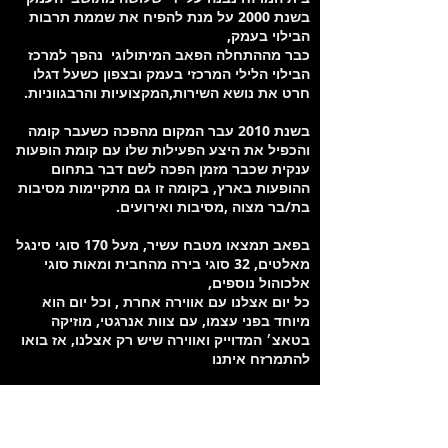
בשנת 2000 על מנת להפיח את שממת תרבות
הבילוי בעמק,
כבר מההתחלה הפאב המיתולוגי נהפך למרכז
הבילוי הלילי המרכזי בעמק ובצפון כשעל דגלו
חרט את נושא השירות,המקצועיות והרבגווניות.
בשנת 2010 עבר המקום מהפכה כשעבר קומה
והכפיל את היצע הפעילות שלו עם קומת הופעות
ענקית שכבר מזמן הפכה לשם דבר בתחום
ההופעות בארץ, בקומה זו גם מתקיימות מסיבות
בת/בר מצוה ,מסיבות ואירועים.
בפאב תמצאו מטבח עשיר, מעל 170 סוגי סינגל
מאלטים, 32 סוגי בירה מהחבית ומאות סוגי
אלכוהול נוספים,
כל יום אצלנו עם אווירה אחרת , וכל יום הוא
מיוחד בפני עצמו, עם צוות אנרגטי, מוזיקה
בטאצ׳ המדוייק ואווירה שיש רק אצלנו, אז בואו
להתמרזח איתנו
מיקום