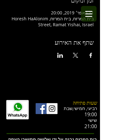
זמן ומקום
11 באפר׳ 2019, 20:00
בית המרזח, בית המרזח, Horesh HaAlonim
Street, Ramat Yishai, Israel
שתף את האירוע
שעות פתיחה
רביעי, חמישי,ש
בת
19:00
שישי
21:00
בית המרזח נבנה על ידי שלושה מתושבי העמק