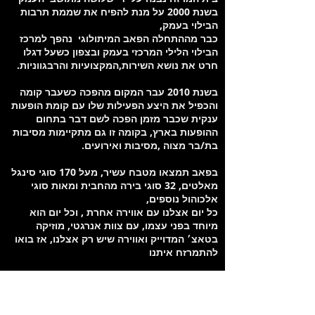
בשנת 2000 על מנת להפיח את שממת תרבות
הבילוי בעמק,
כבר מההתחלה הפאב המיתולוגי נהפך למרכז
הבילוי הלילי המרכזי בעמק ובצפון כשעל דגלו
חרט את נושא השירות,המקצועיות והרבגווניות.
בשנת 2010 עבר המקום מהפכה כשעבר קומה
והכפיל את היצע הפעילות שלו עם קומת הופעות
ענקית שכבר מזמן הפכה לשם דבר בתחום
ההופעות בארץ, בקומה זו גם מתקיימות מסיבות
בת/בר מצוה ,מסיבות ואירועים.
בפאב תמצאו מטבח עשיר, מעל 170 סוגי סינגל
מאלטים, 32 סוגי בירה מהחבית ומאות סוגי
אלכוהול נוספים,
כל יום אצלנו עם אווירה אחרת , וכל יום הוא
מיוחד בפני עצמו, עם צוות אנרגטי, מוזיקה
בטאצ׳ המדוייק ואווירה שיש רק אצלנו, אז בואו
להתמרזח איתנו
מיקום