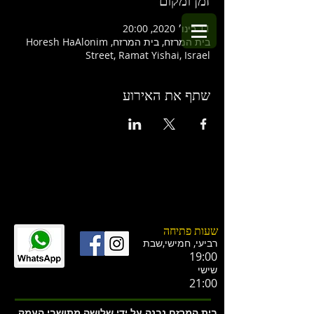
זמן ומקום
11 בינו׳ 2020, 20:00
בית המרזח, בית המרזח, Horesh HaAlonim
Street, Ramat Yishai, Israel
שתף את האירוע
שעות פתיחה
רביעי, חמישי,ש
בת
19:00
שישי
21:00
בית המרזח נבנה על ידי שלושה מתושבי העמק