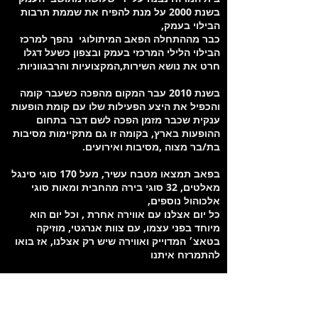
בשנת 2000 על מנת להפיח את שממת תרבות
הבילוי בעמק,
כבר מההתחלה הפאב המיתולוגי נהפך למרכז
הבילוי הלילי המרכזי בעמק ובצפון כשעל דגלו
חרט את נושא השירות,המקצועיות והרבגווניות.
בשנת 2010 עבר המקום מהפכה כשעבר קומה
והכפיל את היצע הפעילות שלו עם קומת הופעות
ענקית שכבר מזמן הפכה לשם דבר בתחום
ההופעות בארץ, בקומה זו גם מתקיימות מסיבות
בת/בר מצוה ,מסיבות ואירועים.
בפאב תמצאו מטבח עשיר, מעל 170 סוגי סינגל
מאלטים, 32 סוגי בירה מהחבית ומאות סוגי
אלכוהול נוספים,
כל יום אצלנו עם אווירה אחרת , וכל יום הוא
מיוחד בפני עצמו, עם צוות אנרגטי, מוזיקה
בטאצ׳ המדוייק ואווירה שיש רק אצלנו, אז בואו
להתמרזח איתנו
מיקום