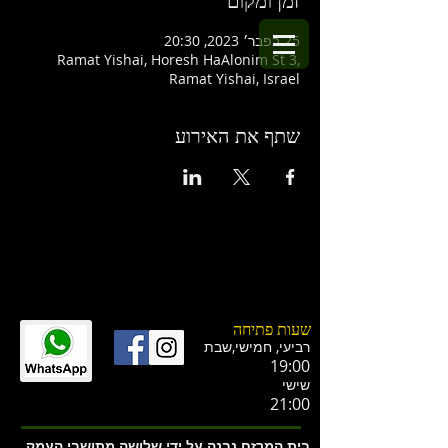
זמן ומקום
25 בפבר׳ 2023, 20:30
Ramat Yishai, Horesh HaAlonim St 3,
Ramat Yishai, Israel
שתף את האירוע
שעות פתיחה
רביעי, חמישי,ש
בת
19:00
שישי
21:00
בית המרזח נבנה על ידי שלושה מתושבי העמק