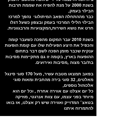
בשנת 2000 על מנת להפיח את שממת תרבות
הבילוי בעמק,
כבר מההתחלה הפאב המיתולוגי נהפך למרכז
הבילוי הלילי המרכזי בעמק ובצפון כשעל דגלו
חרט את נושא השירות,המקצועיות והרבגווניות.
בשנת 2010 עבר המקום מהפכה כשעבר קומה
והכפיל את היצע הפעילות שלו עם קומת הופעות
ענקית שכבר מזמן הפכה לשם דבר בתחום
ההופעות בארץ, בקומה זו גם מתקיימות מסיבות
בת/בר מצוה ,מסיבות ואירועים.
בפאב תמצאו מטבח עשיר, מעל 170 סוגי סינגל
מאלטים, 32 סוגי בירה מהחבית ומאות סוגי
אלכוהול נוספים,
כל יום אצלנו עם אווירה אחרת , וכל יום הוא
מיוחד בפני עצמו, עם צוות אנרגטי, מוזיקה
בטאצ׳ המדוייק ואווירה שיש רק אצלנו, אז בואו
להתמרזח איתנו
מיקום