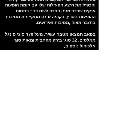
והכפיל את היצע הפעילות שלו עם קומת הופעות
ענקית שכבר מזמן הפכה לשם דבר בתחום
ההופעות בארץ, בקומה זו גם מתקיימות מסיבות
בת/בר מצוה ,מסיבות ואירועים.
בפאב תמצאו מטבח עשיר, מעל 170 סוגי סינגל
מאלטים, 32 סוגי בירה מהחבית ומאות סוגי
אלכוהול נוספים,
כל יום אצלנו עם אווירה אחרת , וכל יום הוא
מיוחד בפני עצמו, עם צוות אנרגטי, מוזיקה
בטאצ׳ המדוייק ואווירה שיש רק אצלנו, אז בואו
להתמרזח איתנו
מיקום