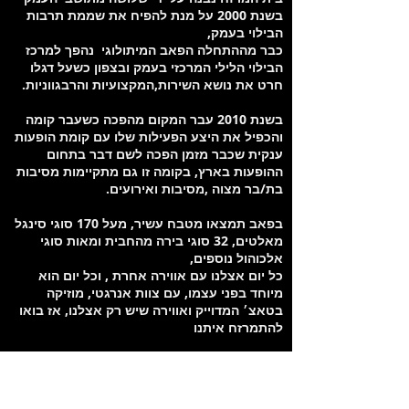
בשנת 2000 על מנת להפיח את שממת תרבות
הבילוי בעמק,
כבר מההתחלה הפאב המיתולוגי נהפך למרכז
הבילוי הלילי המרכזי בעמק ובצפון כשעל דגלו
חרט את נושא השירות,המקצועיות והרבגווניות.
בשנת 2010 עבר המקום מהפכה כשעבר קומה
והכפיל את היצע הפעילות שלו עם קומת הופעות
ענקית שכבר מזמן הפכה לשם דבר בתחום
ההופעות בארץ, בקומה זו גם מתקיימות מסיבות
בת/בר מצוה ,מסיבות ואירועים.
בפאב תמצאו מטבח עשיר, מעל 170 סוגי סינגל
מאלטים, 32 סוגי בירה מהחבית ומאות סוגי
אלכוהול נוספים,
כל יום אצלנו עם אווירה אחרת , וכל יום הוא
מיוחד בפני עצמו, עם צוות אנרגטי, מוזיקה
בטאצ׳ המדוייק ואווירה שיש רק אצלנו, אז בואו
להתמרזח איתנו
מיקום