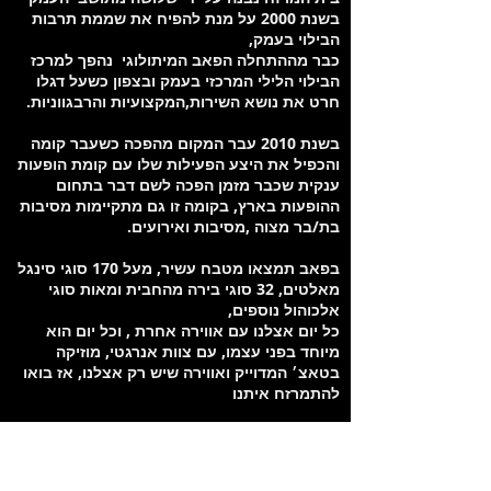
בשנת 2000 על מנת להפיח את שממת תרבות
הבילוי בעמק,
כבר מההתחלה הפאב המיתולוגי נהפך למרכז
הבילוי הלילי המרכזי בעמק ובצפון כשעל דגלו
חרט את נושא השירות,המקצועיות והרבגווניות.
בשנת 2010 עבר המקום מהפכה כשעבר קומה
והכפיל את היצע הפעילות שלו עם קומת הופעות
ענקית שכבר מזמן הפכה לשם דבר בתחום
ההופעות בארץ, בקומה זו גם מתקיימות מסיבות
בת/בר מצוה ,מסיבות ואירועים.
בפאב תמצאו מטבח עשיר, מעל 170 סוגי סינגל
מאלטים, 32 סוגי בירה מהחבית ומאות סוגי
אלכוהול נוספים,
כל יום אצלנו עם אווירה אחרת , וכל יום הוא
מיוחד בפני עצמו, עם צוות אנרגטי, מוזיקה
בטאצ׳ המדוייק ואווירה שיש רק אצלנו, אז בואו
להתמרזח איתנו
מיקום