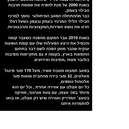
בשנת 2000 על מנת להפיח את שממת תרבות
הבילוי בעמק,
כבר מההתחלה הפאב המיתולוגי נהפך למרכז
הבילוי הלילי המרכזי בעמק ובצפון כשעל דגלו
חרט את נושא השירות,המקצועיות והרבגווניות.
בשנת 2010 עבר המקום מהפכה כשעבר קומה
והכפיל את היצע הפעילות שלו עם קומת הופעות
ענקית שכבר מזמן הפכה לשם דבר בתחום
ההופעות בארץ, בקומה זו גם מתקיימות מסיבות
בת/בר מצוה ,מסיבות ואירועים.
בפאב תמצאו מטבח עשיר, מעל 170 סוגי סינגל
מאלטים, 32 סוגי בירה מהחבית ומאות סוגי
אלכוהול נוספים,
כל יום אצלנו עם אווירה אחרת , וכל יום הוא
מיוחד בפני עצמו, עם צוות אנרגטי, מוזיקה
בטאצ׳ המדוייק ואווירה שיש רק אצלנו, אז בואו
להתמרזח איתנו
מיקום