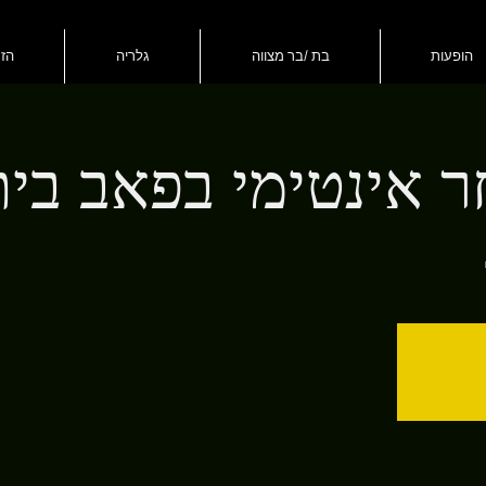
הופעות
בת /בר מצווה
גלריה
הזמ
ר אינטימי בפאב בי