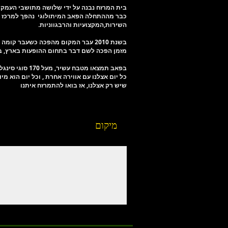
בית המרזח נבנה על ידי שלושה מתושבי העמק בשנת 2000 על מנת להפיח את שממת תרבות ה
כבר מההתחלה הפאב המיתולוגי נהפך למרכז הב
השירות,המקצועיות והרבגווניות.
בשנת 2010 עבר המקום מהפכה כשעבר ק
מזמן הפכה לשם דבר בתחום ההופעות בארץ, בק
בפאב תמצאו מטבח עשיר, מעל 170 סוגי סינגל מאלטים, 32 סוגי בירה מהחבית ומאות סוגי אלכוהול נוספים,
כל יום אצלנו עם אווירה אחרת , וכל יום הוא מי
שיש רק אצלנו, אז בואו להתמרזח איתנו
מיקום