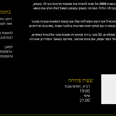
בילוי בעמק,
ילוי הלילי המרכזי בעמק ובצפון כשעל דגלו חרט את נושא
כתובת
רחוב החורש-אלונים
ומה והכפיל את היצע הפעילות שלו עם קומת הופעות ענקית שכבר
אזור תעשייה רמת ישי
ומה זו גם מתקיימות מסיבות בת/בר מצוה ,מסיבות ואירועים.
:להזמנת כ
-2267637
וחד בפני עצמו, עם צוות אנרגטי, מוזיקה בטאצ׳ המדוייק ואווירה
:לפאב
-9930874
-9930874
שעות פתיחה
רביעי, חמישי,ש
בת
19:00
שישי
21:00