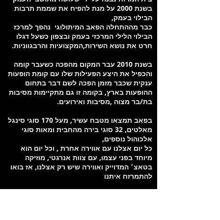
בשנת 2000 על מנת להפיח את שממת תרבות
הבילוי בעמק,
כבר מההתחלה הפאב המיתולוגי נהפך למרכז
הבילוי הלילי המרכזי בעמק ובצפון כשעל דגלו
חרט את נושא השירות,המקצועיות והרבגווניות.
בשנת 2010 עבר המקום מהפכה כשעבר קומה
והכפיל את היצע הפעילות שלו עם קומת הופעות
ענקית שכבר מזמן הפכה לשם דבר בתחום
ההופעות בארץ, בקומה זו גם מתקיימות מסיבות
בת/בר מצוה ,מסיבות ואירועים.
בפאב תמצאו מטבח עשיר, מעל 170 סוגי סינגל
מאלטים, 32 סוגי בירה מהחבית ומאות סוגי
אלכוהול נוספים,
כל יום אצלנו עם אווירה אחרת , וכל יום הוא
מיוחד בפני עצמו, עם צוות אנרגטי, מוזיקה
בטאצ׳ המדוייק ואווירה שיש רק אצלנו, אז בואו
להתמרזח איתנו
מיקום