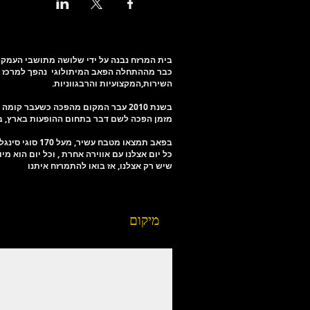
בית המרזח נבנה על ידי שלושה מתושבי העמק בשנת 2000 על מנת להפיח את שממת תרבות ה
כבר מההתחלה הפאב המיתולוגי נהפך למרכז הב
השירות,המקצועיות והרבגווניות.
בשנת 2010 עבר המקום מהפכה כשעבר ק
מזמן הפכה לשם דבר בתחום ההופעות בארץ, בק
בפאב תמצאו מטבח עשיר, מעל 170 סוגי סינגל מאלטים, 32 סוגי בירה מהחבית ומאות סוגי אלכוהול נוספים,
כל יום אצלנו עם אווירה אחרת , וכל יום הוא מי
שיש רק אצלנו, אז בואו להתמרזח איתנו
מיקום