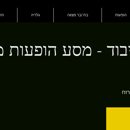
הופעות
בת /בר מצווה
גלריה
הזמ
בוד - מסע הופעות 
רזח