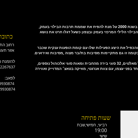
בילוי בעמק,
ילוי הלילי המרכזי בעמק ובצפון כשעל דגלו חרט את נושא
כתובת
רחוב החורש-אלונים
ומה והכפיל את היצע הפעילות שלו עם קומת הופעות ענקית שכבר
אזור תעשייה רמת ישי
ומה זו גם מתקיימות מסיבות בת/בר מצוה ,מסיבות ואירועים.
:להזמנת כ
-2267637
וחד בפני עצמו, עם צוות אנרגטי, מוזיקה בטאצ׳ המדוייק ואווירה
:לפאב
-9930874
-9930874
שעות פתיחה
רביעי, חמישי,ש
בת
19:00
שישי