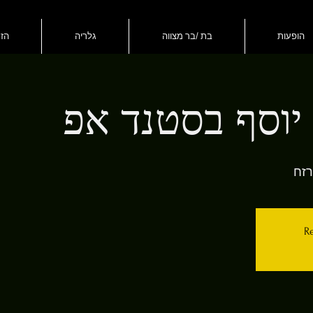
הופעות
בת /בר מצווה
גלריה
הזמ
יוסף בסטנד אפ
רזח
Re