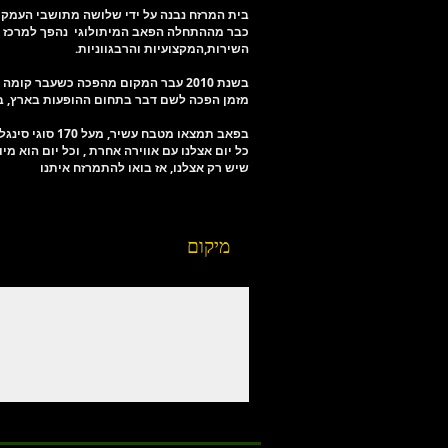
בית המרזח נבנה על ידי שלושה מתושבי העמק בשנת 2000 על מנת להפיח את שממת תרבות ה
כבר מההתחלה הפאב המיתולוגי נהפך למרכז הב
השירות,המקצועיות והרבגווניות.
בשנת 2010 עבר המקום מהפכה כשעבר ק
מזמן הפכה לשם דבר בתחום ההופעות בארץ, בק
בפאב תמצאו מטבח עשיר, מעל 170 סוגי סינגל מאלטים, 32 סוגי בירה מהחבית ומאות סוגי אלכוהול נוספים,
כל יום אצלנו עם אווירה אחרת , וכל יום הוא מי
שיש רק אצלנו, אז בואו להתמרזח איתנו
מיקום