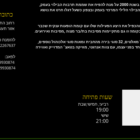
בילוי בעמק,
ילוי הלילי המרכזי בעמק ובצפון כשעל דגלו חרט את נושא
כתובת
רחוב החורש-אלונים
ומה והכפיל את היצע הפעילות שלו עם קומת הופעות ענקית שכבר
אזור תעשייה רמת ישי
ומה זו גם מתקיימות מסיבות בת/בר מצוה ,מסיבות ואירועים.
:להזמנת כ
-2267637
וחד בפני עצמו, עם צוות אנרגטי, מוזיקה בטאצ׳ המדוייק ואווירה
:לפאב
-9930874
-9930874
שעות פתיחה
רביעי, חמישי,ש
בת
19:00
שישי
21:00