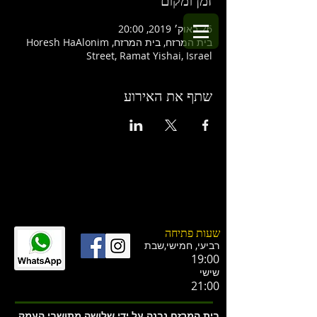
זמן ומקום
26 באוק׳ 2019, 20:00
בית המרזח, בית המרזח, Horesh HaAlonim
Street, Ramat Yishai, Israel
שתף את האירוע
שעות פתיחה
רביעי, חמישי,ש
בת
19:00
שישי
21:00
בית המרזח נבנה על ידי שלושה מתושבי העמק