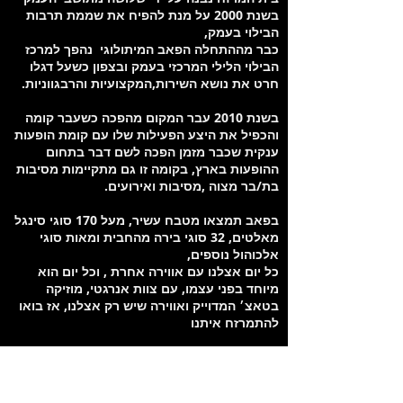
בשנת 2000 על מנת להפיח את שממת תרבות
הבילוי בעמק,
כבר מההתחלה הפאב המיתולוגי נהפך למרכז
הבילוי הלילי המרכזי בעמק ובצפון כשעל דגלו
חרט את נושא השירות,המקצועיות והרבגווניות.
בשנת 2010 עבר המקום מהפכה כשעבר קומה
והכפיל את היצע הפעילות שלו עם קומת הופעות
ענקית שכבר מזמן הפכה לשם דבר בתחום
ההופעות בארץ, בקומה זו גם מתקיימות מסיבות
בת/בר מצוה ,מסיבות ואירועים.
בפאב תמצאו מטבח עשיר, מעל 170 סוגי סינגל
מאלטים, 32 סוגי בירה מהחבית ומאות סוגי
אלכוהול נוספים,
כל יום אצלנו עם אווירה אחרת , וכל יום הוא
מיוחד בפני עצמו, עם צוות אנרגטי, מוזיקה
בטאצ׳ המדוייק ואווירה שיש רק אצלנו, אז בואו
להתמרזח איתנו
מיקום