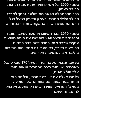
בשנת 2000 על מנת להפיח את שממת תרבות
הבילוי בעמק,
כבר מההתחלה הפאב המיתולוגי נהפך למרכז
הבילוי הלילי המרכזי בעמק ובצפון כשעל דגלו
חרט את נושא השירות,המקצועיות והרבגווניות.
בשנת 2010 עבר המקום מהפכה כשעבר קומה
והכפיל את היצע הפעילות שלו עם קומת הופעות
ענקית שכבר מזמן הפכה לשם דבר בתחום
ההופעות בארץ, בקומה זו גם מתקיימות מסיבות
בת/בר מצוה ,מסיבות ואירועים.
בפאב תמצאו מטבח עשיר, מעל 170 סוגי סינגל
מאלטים, 32 סוגי בירה מהחבית ומאות סוגי
אלכוהול נוספים,
כל יום אצלנו עם אווירה אחרת , וכל יום הוא
מיוחד בפני עצמו, עם צוות אנרגטי, מוזיקה
בטאצ׳ המדוייק ואווירה שיש רק אצלנו, אז בואו
להתמרזח איתנו
מיקום