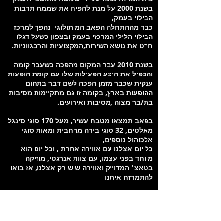
בשנת 2000 על מנת להפיח את שממת תרבות
הבילוי בעמק,
כבר מההתחלה הפאב המיתולוגי נהפך למרכז
הבילוי הלילי המרכזי בעמק ובצפון כשעל דגלו
חרט את נושא השירות,המקצועיות והרבגווניות.
בשנת 2010 עבר המקום מהפכה כשעבר קומה
והכפיל את היצע הפעילות שלו עם קומת הופעות
ענקית שכבר מזמן הפכה לשם דבר בתחום
ההופעות בארץ, בקומה זו גם מתקיימות מסיבות
בת/בר מצוה ,מסיבות ואירועים.
בפאב תמצאו מטבח עשיר, מעל 170 סוגי סינגל
מאלטים, 32 סוגי בירה מהחבית ומאות סוגי
אלכוהול נוספים,
כל יום אצלנו עם אווירה אחרת , וכל יום הוא
מיוחד בפני עצמו, עם צוות אנרגטי, מוזיקה
בטאצ׳ המדוייק ואווירה שיש רק אצלנו, אז בואו
להתמרזח איתנו
מיקום