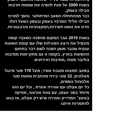
בשנת 2000 על מנת להפיח את שממת תרבות
הבילוי בעמק,
כבר מההתחלה הפאב המיתולוגי נהפך למרכז
הבילוי הלילי המרכזי בעמק ובצפון כשעל דגלו
חרט את נושא השירות,המקצועיות והרבגווניות.
בשנת 2010 עבר המקום מהפכה כשעבר קומה
והכפיל את היצע הפעילות שלו עם קומת הופעות
ענקית שכבר מזמן הפכה לשם דבר בתחום
ההופעות בארץ, בקומה זו גם מתקיימות מסיבות
בת/בר מצוה ,מסיבות ואירועים.
בפאב תמצאו מטבח עשיר, מעל 170 סוגי סינגל
מאלטים, 32 סוגי בירה מהחבית ומאות סוגי
אלכוהול נוספים,
כל יום אצלנו עם אווירה אחרת , וכל יום הוא
מיוחד בפני עצמו, עם צוות אנרגטי, מוזיקה
בטאצ׳ המדוייק ואווירה שיש רק אצלנו, אז בואו
להתמרזח איתנו
מיקום