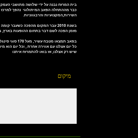
בית המרזח נבנה על ידי שלושה מתושבי העמק בשנת 2000 על מנת להפיח את שממת תרבות ה
כבר מההתחלה הפאב המיתולוגי נהפך למרכז הב
השירות,המקצועיות והרבגווניות.
בשנת 2010 עבר המקום מהפכה כשעבר ק
מזמן הפכה לשם דבר בתחום ההופעות בארץ, בק
בפאב תמצאו מטבח עשיר, מעל 170 סוגי סינגל מאלטים, 32 סוגי בירה מהחבית ומאות סוגי אלכוהול נוספים,
כל יום אצלנו עם אווירה אחרת , וכל יום הוא מי
שיש רק אצלנו, אז בואו להתמרזח איתנו
מיקום