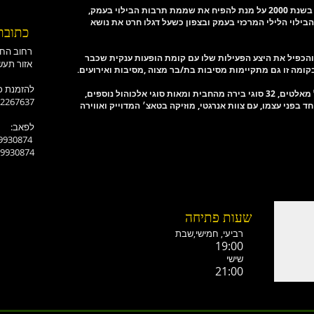
בילוי בעמק,
ילוי הלילי המרכזי בעמק ובצפון כשעל דגלו חרט את נושא
כתובת
רחוב החורש-אלונים
ומה והכפיל את היצע הפעילות שלו עם קומת הופעות ענקית שכבר
אזור תעשייה רמת ישי
ומה זו גם מתקיימות מסיבות בת/בר מצוה ,מסיבות ואירועים.
:להזמנת כ
-2267637
וחד בפני עצמו, עם צוות אנרגטי, מוזיקה בטאצ׳ המדוייק ואווירה
:לפאב
-9930874
-9930874
שעות פתיחה
רביעי, חמישי,ש
בת
19:00
שישי
21:00