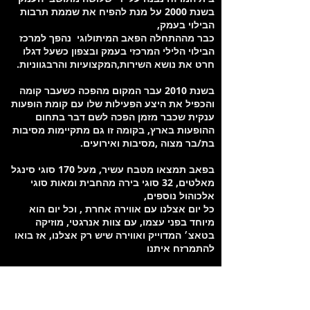
בשנת 2000 על מנת להפיח את שממת תרבות
הבילוי בעמק,
כבר מההתחלה הפאב המיתולוגי נהפך למרכז
הבילוי הלילי המרכזי בעמק ובצפון כשעל דגלו
חרט את נושא השירות,המקצועיות והרבגווניות.
בשנת 2010 עבר המקום מהפכה כשעבר קומה
והכפיל את היצע הפעילות שלו עם קומת הופעות
ענקית שכבר מזמן הפכה לשם דבר בתחום
ההופעות בארץ, בקומה זו גם מתקיימות מסיבות
בת/בר מצוה ,מסיבות ואירועים.
בפאב תמצאו מטבח עשיר, מעל 170 סוגי סינגל
מאלטים, 32 סוגי בירה מהחבית ומאות סוגי
אלכוהול נוספים,
כל יום אצלנו עם אווירה אחרת , וכל יום הוא
מיוחד בפני עצמו, עם צוות אנרגטי, מוזיקה
בטאצ׳ המדוייק ואווירה שיש רק אצלנו, אז בואו
להתמרזח איתנו
מיקום