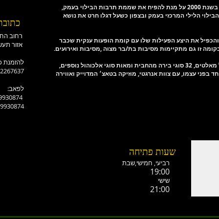
בילוי בעמק,
ילוי הלילי המרכזי בעמק ובצפון כשעל דגלו חרט את נושא
כתובת
רחוב החורש-אלונים
ומה והכפיל את היצע הפעילות שלו עם קומת הופעות ענקית שכבר
אזור תעשייה רמת ישי
ומה זו גם מתקיימות מסיבות בת/בר מצוה ,מסיבות ואירועים.
:להזמנת כ
-2267637
וחד בפני עצמו, עם צוות אנרגטי, מוזיקה בטאצ׳ המדוייק ואווירה
:לפאב
-9930874
-9930874
שעות פתיחה
רביעי, חמישי,ש
בת
19:00
שישי
21:00