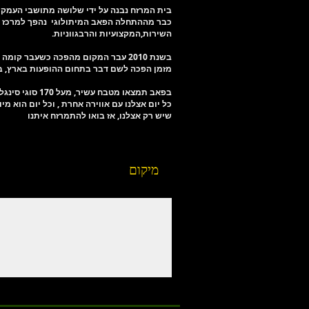
בית המרזח נבנה על ידי שלושה מתושבי העמק בשנת 2000 על מנת להפיח את שממת תרבות ה
כבר מההתחלה הפאב המיתולוגי נהפך למרכז הב
השירות,המקצועיות והרבגווניות.
בשנת 2010 עבר המקום מהפכה כשעבר ק
מזמן הפכה לשם דבר בתחום ההופעות בארץ, בק
בפאב תמצאו מטבח עשיר, מעל 170 סוגי סינגל מאלטים, 32 סוגי בירה מהחבית ומאות סוגי אלכוהול נוספים,
כל יום אצלנו עם אווירה אחרת , וכל יום הוא מי
שיש רק אצלנו, אז בואו להתמרזח איתנו
מיקום