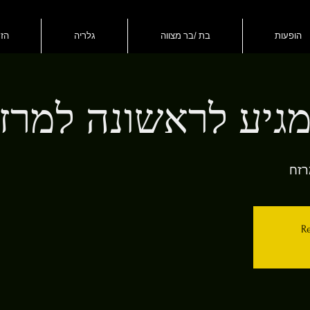
הופעות
בת /בר מצווה
גלריה
הזמ
 מגיע לראשונה למרז
רזח
Re